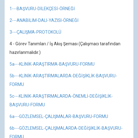
1---BAŞVURU-DİLEKÇESİ-ÖRNEĞİ
2---ANABİLİM-DALI-YAZISI-ÖRNEĞİ
3---ÇALIŞMA-PROTOKOLÜ
4 - Görev Tanımları / İş Akış Şeması (Çalışmacı tarafından
hazırlanmalıdır.)
5a---KLİNİK-ARAŞTIRMA-BAŞVURU-FORMU
5b---KLİNİK-ARAŞTIRMALARDA-DEĞİŞİKLİK-BAŞVURU-
FORMU
5c---KLİNİK-ARAŞTIRMALARDA-ÖNEMLİ-DEĞİŞİKLİK-
BAŞVURU-FORMU
6a---GÖZLEMSEL-ÇALIŞMALAR-BAŞVURU-FORMU
6b---GÖZLEMSEL-ÇALIŞMALARDA-DEĞİŞİKLİK-BAŞVURU-
FORMU