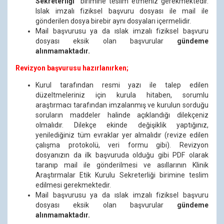
Sekreterliği”
birimine teslim etmeniz gerekmektedir.
Islak imzalı fiziksel başvuru dosyası ile mail ile
gönderilen dosya birebir aynı dosyaları içermelidir.
Mail başvurusu ya da ıslak imzalı fiziksel başvuru
dosyası eksik olan başvurular
gündeme
alınmamaktadır.
Revizyon başvurusu hazırlanırken;
Kurul tarafından resmi yazı ile talep edilen
düzeltmeleriniz için kurula hitaben, sorumlu
araştırmacı tarafından imzalanmış ve kurulun sorduğu
soruların maddeler halinde açıklandığı dilekçeniz
olmalıdır. Dilekçe ekinde değişiklik yaptığınız,
yenilediğiniz tüm evraklar yer almalıdır (revize edilen
çalışma protokolü, veri formu gibi). Revizyon
dosyanızın da ilk başvuruda olduğu gibi PDF olarak
taranıp mail ile gönderilmesi ve asıllarının Klinik
Araştırmalar Etik Kurulu Sekreterliği birimine teslim
edilmesi gerekmektedir.
Mail başvurusu ya da ıslak imzalı fiziksel başvuru
dosyası eksik olan başvurular
gündeme
alınmamaktadır.