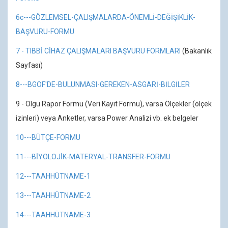
6c---GÖZLEMSEL-ÇALIŞMALARDA-ÖNEMLİ-DEĞİŞİKLİK-
BAŞVURU-FORMU
7 - TIBBİ CİHAZ ÇALIŞMALARI BAŞVURU FORMLARI
(Bakanlık
Sayfası)
8---BGOF'DE-BULUNMASI-GEREKEN-ASGARİ-BİLGİLER
9 - Olgu Rapor Formu (Veri Kayıt Formu), varsa Ölçekler (ölçek
izinleri) veya Anketler, varsa Power Analizi vb. ek belgeler
10---BÜTÇE-FORMU
11---BİYOLOJİK-MATERYAL-TRANSFER-FORMU
12---TAAHHÜTNAME-1
13---TAAHHÜTNAME-2
14---TAAHHÜTNAME-3