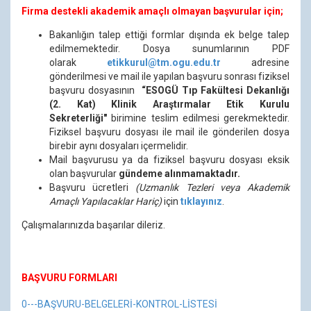
Firma destekli akademik amaçlı olmayan başvurular için;
Bakanlığın talep ettiği formlar dışında ek belge talep
edilmemektedir. Dosya sunumlarının PDF
olarak
etikkurul@tm.ogu.edu.tr
adresine
gönderilmesi ve mail ile yapılan başvuru sonrası fiziksel
başvuru dosyasının
“ESOGÜ Tıp Fakültesi Dekanlığı
(2. Kat) Klinik Araştırmalar Etik Kurulu
Sekreterliği"
birimine teslim edilmesi gerekmektedir.
Fiziksel başvuru dosyası ile mail ile gönderilen dosya
birebir aynı dosyaları içermelidir.
Mail başvurusu ya da fiziksel başvuru dosyası eksik
olan başvurular
gündeme alınmamaktadır.
Başvuru ücretleri
(Uzmanlık Tezleri veya Akademik
Amaçlı Yapılacaklar Hariç)
için
tıklayınız
.
Çalışmalarınızda başarılar dileriz.
BAŞVURU FORMLARI
0---BAŞVURU-BELGELERİ-KONTROL-LİSTESİ