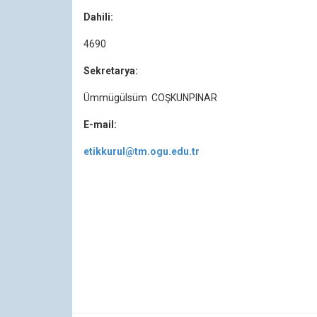
Dahili:
4690
Sekretarya:
Ümmügülsüm COŞKUNPINAR
E-mail:
etikkurul@tm.ogu.edu.tr