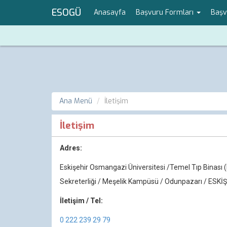
ESOGÜ
Anasayfa
Başvuru Formları
Başv
Ana Menü
İletişim
İletişim
Adres:
Eskişehir Osmangazi Üniversitesi /Temel Tıp Binası (F
Sekreterliği / Meşelik Kampüsü / Odunpazarı / ESKİ
İletişim / Tel:
0 222 239 29 79