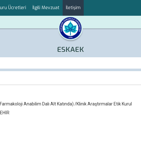
uru Ücretleri
İlgili Mevzuat
İletişim
ESKAEK
armakoloji Anabilim Dalı Alt Katında) /Klinik Araştırmalar Etik Kurul
ŞEHİR